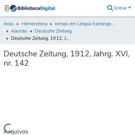
Entrar
Comunidades
&
Início
Hemeroteca
Jornais em Língua Estrangeira
Coleções
Alemão
Deutsche Zeitung
Tudo na
Deutsche Zeitung, 1912, Jahrg. XVI, nr. 142
Biblioteca
Digital
Deutsche Zeitung, 1912, Jahrg. XVI,
Estatísticas
nr. 142
Carregando...
Arquivos