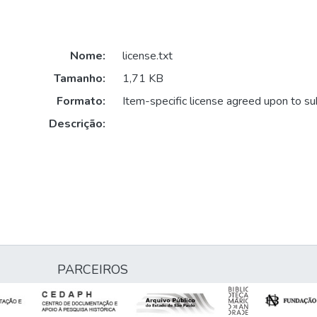
Nome:
license.txt
Tamanho:
1,71 KB
Formato:
Item-specific license agreed upon to s
Descrição:
PARCEIROS