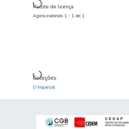
Carregando...
Pacote de licença
Agora exibindo
1 - 1 de 1
Carregando...
Coleções
O Imparcial