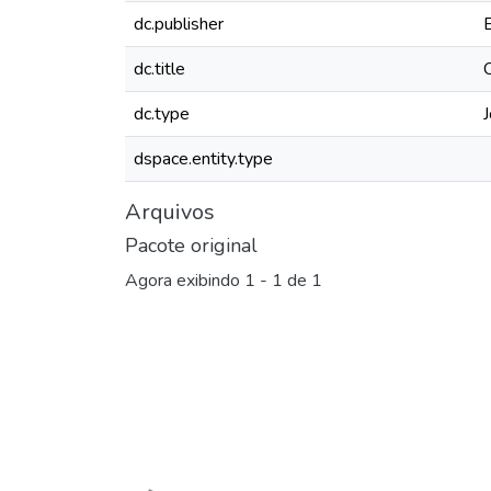
dc.publisher
dc.title
dc.type
J
dspace.entity.type
Arquivos
Pacote original
Agora exibindo
1 - 1 de 1