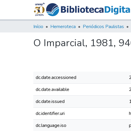
Início
Hemeroteca
Periódicos Paulistas
O Imparcial, 1981, 9
dc.date.accessioned
dc.date.available
dc.date.issued
dc.identifier.uri
dc.language.iso