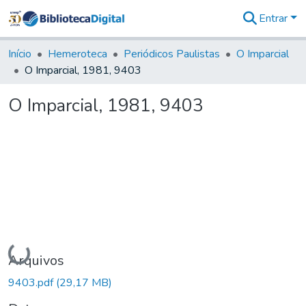
Entrar
Comunidades
&
Início
Hemeroteca
Periódicos Paulistas
O Imparcial
Coleções
O Imparcial, 1981, 9403
Tudo na
Biblioteca
O Imparcial, 1981, 9403
Digital
Estatísticas
Carregando...
Arquivos
9403.pdf
(29,17 MB)