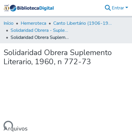
Entrar
Comunidades
&
Início
Hemeroteca
Canto Libertário (1906-1995)
Coleções
Solidaridad Obrera - Suplemento Literario
Tudo na
Solidaridad Obrera Suplemento Literario, 1960, n 772-73
Biblioteca
Digital
Solidaridad Obrera Suplemento
Estatísticas
Literario, 1960, n 772-73
Arquivos