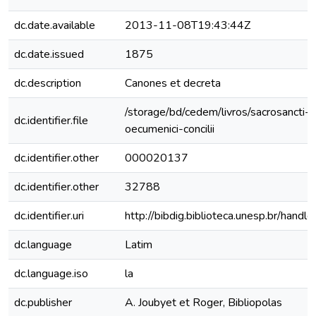
dc.date.available
2013-11-08T19:43:44Z
dc.date.issued
1875
dc.description
Canones et decreta
/storage/bd/cedem/livros/sacrosancti-e
dc.identifier.file
oecumenici-concilii
dc.identifier.other
000020137
dc.identifier.other
32788
dc.identifier.uri
http://bibdig.biblioteca.unesp.br/hand
dc.language
Latim
dc.language.iso
la
dc.publisher
A. Joubyet et Roger, Bibliopolas