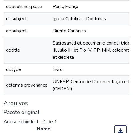
dc.publisher.place
Paris, França
dc.subject
Igreja Católica - Doutrinas
dc.subject
Direito Canônico
Sacrosancti et oecumenici concilii triden
dc.title
III, Julio III, et Pio IV, PP. MM. celebrat
et decreta
dc.type
Livro
UNESP, Centro de Documentação e M
dcterms.provenance
(CEDEM)
Arquivos
Pacote original
Agora exibindo
1 - 1 de 1
Nome: