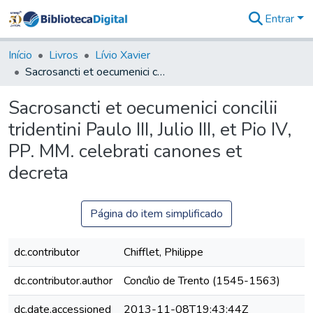
Entrar
Comunidades
&
Início
Livros
Lívio Xavier
Coleções
Sacrosancti et oecumenici concilii tridentini Paulo III, Julio III, et Pio IV, PP. MM. celebrati canones et decreta
Tudo na
Biblioteca
Sacrosancti et oecumenici concilii
Digital
tridentini Paulo III, Julio III, et Pio IV,
Estatísticas
PP. MM. celebrati canones et
decreta
Página do item simplificado
dc.contributor
Chifflet, Philippe
dc.contributor.author
Concílio de Trento (1545-1563)
dc.date.accessioned
2013-11-08T19:43:44Z