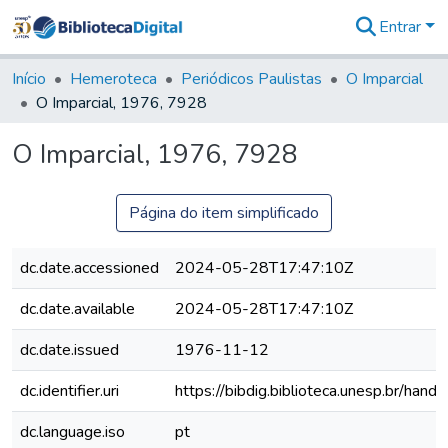
Entrar
Comunidades
&
Início
Hemeroteca
Periódicos Paulistas
O Imparcial
Coleções
O Imparcial, 1976, 7928
Tudo na
Biblioteca
O Imparcial, 1976, 7928
Digital
Estatísticas
Página do item simplificado
dc.date.accessioned
2024-05-28T17:47:10Z
dc.date.available
2024-05-28T17:47:10Z
dc.date.issued
1976-11-12
dc.identifier.uri
https://bibdig.biblioteca.unesp.br/han
dc.language.iso
pt