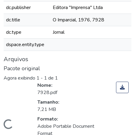
dc.publisher
Editora "Imprensa" Ltda
dc.title
O Imparcial, 1976, 7928
dc.type
Jornal
dspace.entity.type
Arquivos
Pacote original
Agora exibindo
1 - 1 de 1
Nome:
7928.pdf
Tamanho:
7,21 MB
Formato:
Carregando...
Adobe Portable Document
Format