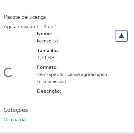
Pacote de licença
Agora exibindo
1 - 1 de 1
Nome:
license.txt
Tamanho:
1,71 KB
Formato:
Carregando...
Item-specific license agreed upon
to submission
Descrição:
Coleções
O Imparcial