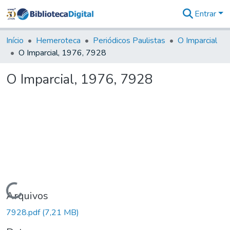
Entrar
Comunidades
&
Início
Hemeroteca
Periódicos Paulistas
O Imparcial
Coleções
O Imparcial, 1976, 7928
Tudo na
Biblioteca
O Imparcial, 1976, 7928
Digital
Estatísticas
Carregando...
Arquivos
7928.pdf
(7,21 MB)