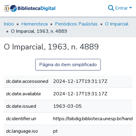
Entrar
Comunidades
&
Início
Hemeroteca
Periódicos Paulistas
O Imparcial
Coleções
O Imparcial, 1963, n. 4889
Tudo na
Biblioteca
O Imparcial, 1963, n. 4889
Digital
Estatísticas
Página do item simplificado
dc.date.accessioned
2024-12-17T19:31:17Z
dc.date.available
2024-12-17T19:31:17Z
dc.date.issued
1963-03-05
dc.identifier.uri
https://bibdig.biblioteca.unesp.br/han
dc.language.iso
pt