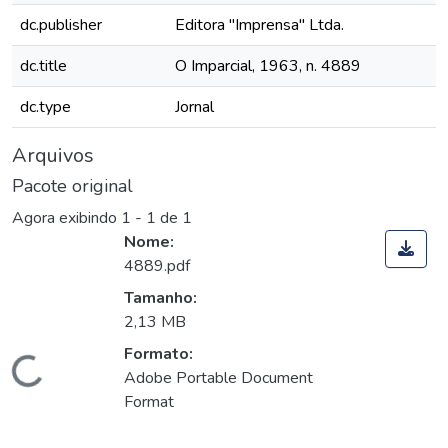
dc.publisher
Editora "Imprensa" Ltda.
dc.title
O Imparcial, 1963, n. 4889
dc.type
Jornal
Arquivos
Pacote original
Agora exibindo
1 - 1 de 1
Nome:
4889.pdf
Tamanho:
2,13 MB
Formato:
Carregando...
Adobe Portable Document
Format