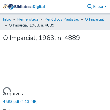
Entrar
Comunidades
&
Início
Hemeroteca
Periódicos Paulistas
O Imparcial
Coleções
O Imparcial, 1963, n. 4889
Tudo na
Biblioteca
O Imparcial, 1963, n. 4889
Digital
Estatísticas
Carregando...
Arquivos
4889.pdf
(2,13 MB)