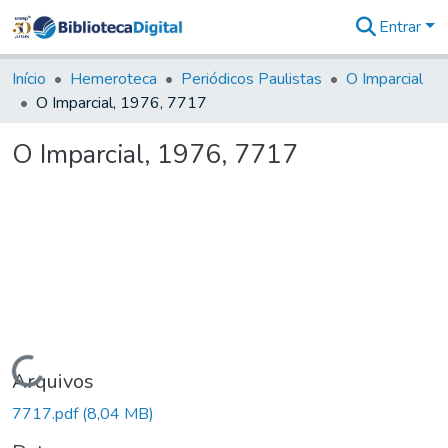
Entrar
Comunidades
&
Início
Hemeroteca
Periódicos Paulistas
O Imparcial
Coleções
O Imparcial, 1976, 7717
Tudo na
Biblioteca
O Imparcial, 1976, 7717
Digital
Estatísticas
Carregando...
Arquivos
7717.pdf
(8,04 MB)