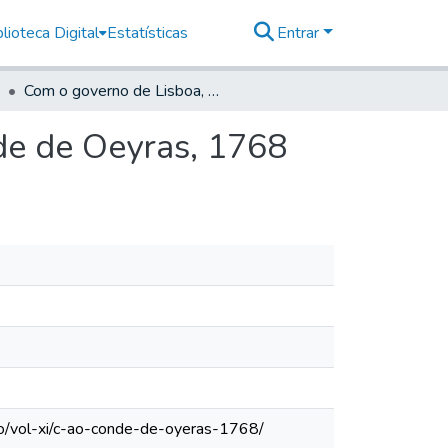
lioteca Digital
Estatísticas
Entrar
Com o governo de Lisboa, 1765 - 1775. [c] Ao conde de Oeyras, 1768
de de Oeyras, 1768
lo/vol-xi/c-ao-conde-de-oyeras-1768/