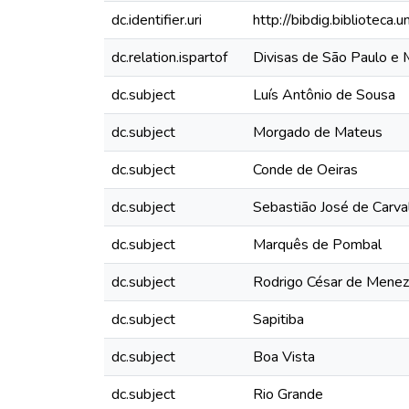
dc.identifier.uri
http://bibdig.biblioteca
dc.relation.ispartof
Divisas de São Paulo e 
dc.subject
Luís Antônio de Sousa
dc.subject
Morgado de Mateus
dc.subject
Conde de Oeiras
dc.subject
Sebastião José de Carva
dc.subject
Marquês de Pombal
dc.subject
Rodrigo César de Mene
dc.subject
Sapitiba
dc.subject
Boa Vista
dc.subject
Rio Grande