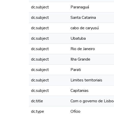
dc.subject
Paranaguá
dc.subject
Santa Catarina
dc.subject
cabo de caryusú
dc.subject
Ubatuba
dc.subject
Rio de Janeiro
dc.subject
Ilha Grande
dc.subject
Parati
dc.subject
Limites territoriais
dc.subject
Capitanias
dc.title
Com o governo de Lisbo
dc.type
Ofício