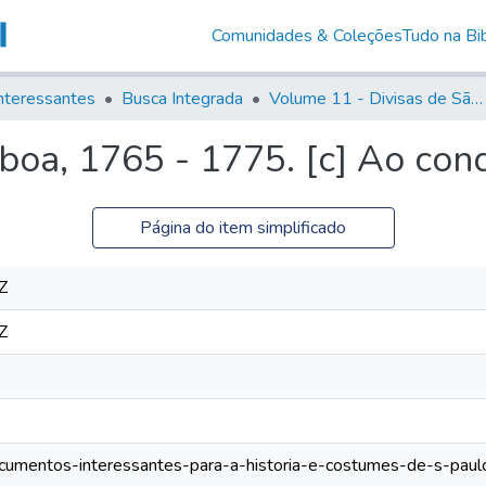
Comunidades & Coleções
Tudo na Bib
nteressantes
Busca Integrada
Volume 11 - Divisas de São Paulo e Minas Gerais
boa, 1765 - 1775. [c] Ao con
Página do item simplificado
Z
Z
documentos-interessantes-para-a-historia-e-costumes-de-s-pau