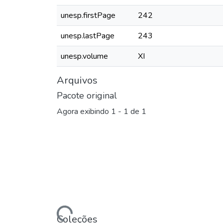
unesp.firstPage
242
unesp.lastPage
243
unesp.volume
XI
Arquivos
Pacote original
Agora exibindo
1 - 1 de 1
Carregando...
Coleções