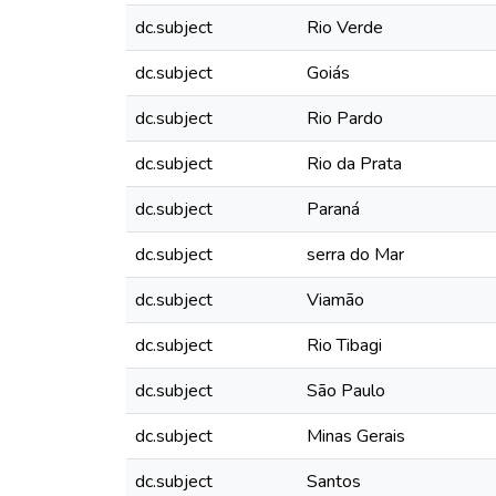
dc.subject
Rio Verde
dc.subject
Goiás
dc.subject
Rio Pardo
dc.subject
Rio da Prata
dc.subject
Paraná
dc.subject
serra do Mar
dc.subject
Viamão
dc.subject
Rio Tibagi
dc.subject
São Paulo
dc.subject
Minas Gerais
dc.subject
Santos