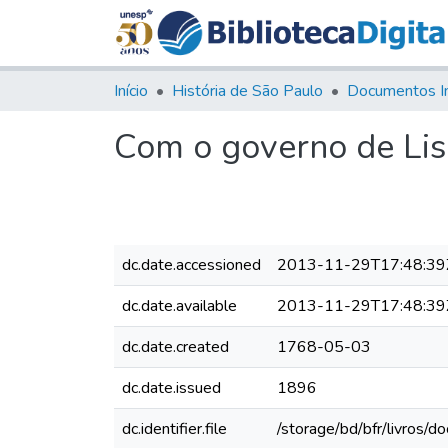
Início
História de São Paulo
Documentos I
Com o governo de Lis
dc.date.accessioned
2013-11-29T17:48:39
dc.date.available
2013-11-29T17:48:39
dc.date.created
1768-05-03
dc.date.issued
1896
dc.identifier.file
/storage/bd/bfr/livros/