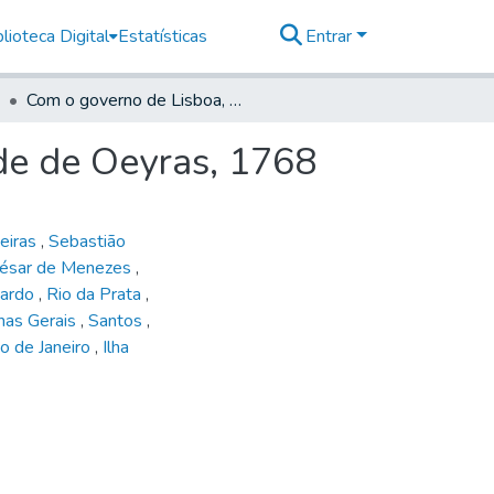
lioteca Digital
Estatísticas
Entrar
Com o governo de Lisboa, 1765 - 1775. [c] Ao conde de Oeyras, 1768
de de Oeyras, 1768
eiras
,
Sebastião
César de Menezes
,
Pardo
,
Rio da Prata
,
nas Gerais
,
Santos
,
io de Janeiro
,
Ilha