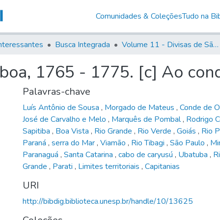
Comunidades & Coleções
Tudo na Bib
nteressantes
Busca Integrada
Volume 11 - Divisas de São Paulo e Minas Gerais
boa, 1765 - 1775. [c] Ao con
Palavras-chave
Luís Antônio de Sousa
,
Morgado de Mateus
,
Conde de O
José de Carvalho e Melo
,
Marquês de Pombal
,
Rodrigo 
Sapitiba
,
Boa Vista
,
Rio Grande
,
Rio Verde
,
Goiás
,
Rio 
Paraná
,
serra do Mar
,
Viamão
,
Rio Tibagi
,
São Paulo
,
Mi
Paranaguá
,
Santa Catarina
,
cabo de caryusú
,
Ubatuba
,
R
Grande
,
Parati
,
Limites territoriais
,
Capitanias
URI
http://bibdig.biblioteca.unesp.br/handle/10/13625