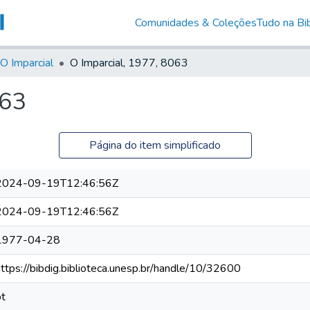
Comunidades & Coleções
Tudo na Bib
O Imparcial
O Imparcial, 1977, 8063
063
Página do item simplificado
2024-09-19T12:46:56Z
2024-09-19T12:46:56Z
1977-04-28
https://bibdig.biblioteca.unesp.br/handle/10/32600
pt