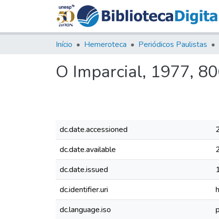
Início
Hemeroteca
Periódicos Paulistas
O Imparcial, 1977, 8
dc.date.accessioned
dc.date.available
dc.date.issued
dc.identifier.uri
dc.language.iso