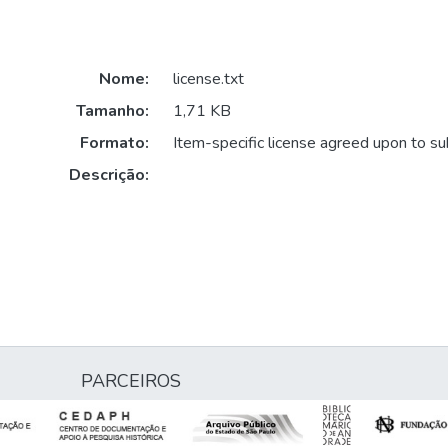
Nome:
license.txt
Tamanho:
1,71 KB
Formato:
Item-specific license agreed upon to s
Descrição:
PARCEIROS