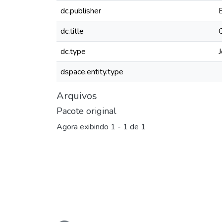
dc.publisher
dc.title
dc.type
J
dspace.entity.type
Arquivos
Pacote original
Agora exibindo
1 - 1 de 1
Carregando...