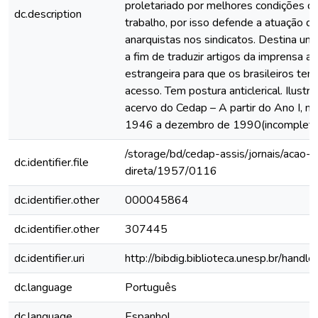
proletariado por melhores condições de
dc.description
trabalho, por isso defende a atuação d
anarquistas nos sindicatos. Destina um
a fim de traduzir artigos da imprensa an
estrangeira para que os brasileiros te
acesso. Tem postura anticlerical. Ilustr
acervo do Cedap – A partir do Ano I, n.
1946 a dezembro de 1990(incompleto
/storage/bd/cedap-assis/jornais/acao-
dc.identifier.file
direta/1957/0116
dc.identifier.other
000045864
dc.identifier.other
307445
dc.identifier.uri
http://bibdig.biblioteca.unesp.br/hand
dc.language
Português
dc.language
Espanhol