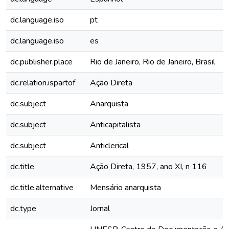
dc.language.iso
pt
dc.language.iso
es
dc.publisher.place
Rio de Janeiro, Rio de Janeiro, Brasil
dc.relation.ispartof
Ação Direta
dc.subject
Anarquista
dc.subject
Anticapitalista
dc.subject
Anticlerical
dc.title
Ação Direta, 1957, ano XI, n 116
dc.title.alternative
Mensário anarquista
dc.type
Jornal