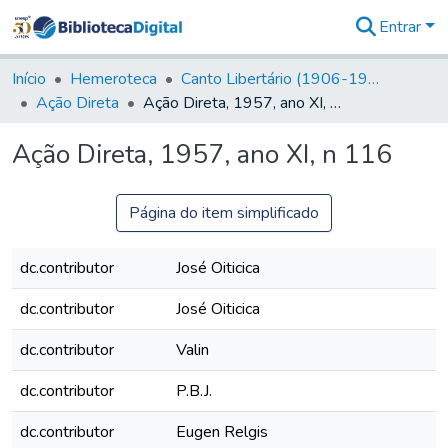
Entrar
Comunidades
&
Início
Hemeroteca
Canto Libertário (1906-1995)
Coleções
Ação Direta
Ação Direta, 1957, ano XI, n 116
Tudo na
Biblioteca
Ação Direta, 1957, ano XI, n 116
Digital
Estatísticas
Página do item simplificado
dc.contributor
José Oiticica
dc.contributor
José Oiticica
dc.contributor
Valin
dc.contributor
P.B.J.
dc.contributor
Eugen Relgis