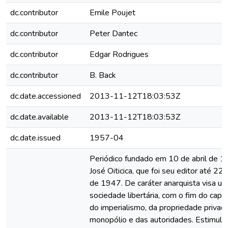
dc.contributor
Emile Poujet
dc.contributor
Peter Dantec
dc.contributor
Edgar Rodrigues
dc.contributor
B. Back
dc.date.accessioned
2013-11-12T18:03:53Z
dc.date.available
2013-11-12T18:03:53Z
dc.date.issued
1957-04
Periódico fundado em 10 de abril de 1
José Oiticica, que foi seu editor até 22
de 1947. De caráter anarquista visa u
sociedade libertária, com o fim do capit
do imperialismo, da propriedade privad
monopólio e das autoridades. Estimula 