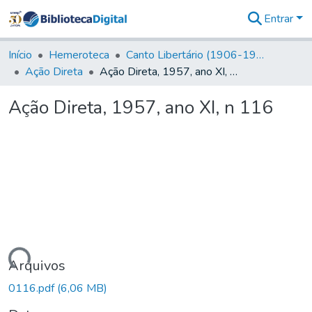
Entrar
Comunidades
&
Início
Hemeroteca
Canto Libertário (1906-1995)
Coleções
Ação Direta
Ação Direta, 1957, ano XI, n 116
Tudo na
Biblioteca
Ação Direta, 1957, ano XI, n 116
Digital
Estatísticas
egando...
Arquivos
0116.pdf
(6,06 MB)