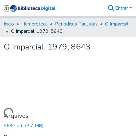
Entrar
Comunidades
&
Início
Hemeroteca
Periódicos Paulistas
O Imparcial
Coleções
O Imparcial, 1979, 8643
Tudo na
Biblioteca
O Imparcial, 1979, 8643
Digital
Estatísticas
Carregando...
Arquivos
8643.pdf
(8,7 MB)