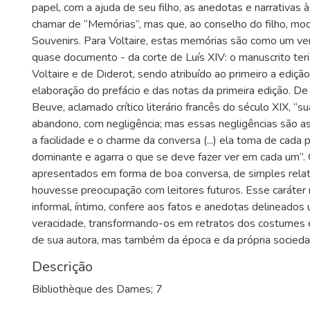
papel, com a ajuda de seu filho, as anedotas e narrativas 
chamar de “Memórias”, mas que, ao conselho do filho, mo
Souvenirs. Para Voltaire, estas memórias são como um ve
quase documento - da corte de Luís XIV: o manuscrito ter
Voltaire e de Diderot, sendo atribuído ao primeiro a edição
elaboração do prefácio e das notas da primeira edição. D
Beuve, aclamado crítico literário francês do século XIX, “
abandono, com negligência; mas essas negligências são 
a facilidade e o charme da conversa (...) ela toma de cada 
dominante e agarra o que se deve fazer ver em cada um”.
apresentados em forma de boa conversa, de simples rela
houvesse preocupação com leitores futuros. Esse caráter
informal, íntimo, confere aos fatos e anedotas delineados
veracidade, transformando-os em retratos dos costumes e
de sua autora, mas também da época e da própria sociedad
Descrição
Bibliothèque des Dames; 7