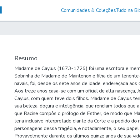
Comunidades & Coleções
Tudo na Bib
Resumo
Madame de Caylus (1673-1729) foi uma escritora e memor
Sobrinha de Madame de Maintenon e filha de um tenente-
navais, foi, desde os sete anos de idade, endereçada aos c
Aos treze anos casa-se com um oficial de alta nascença, 
Caylus, com quem teve dois filhos. Madame de Caylus ter
sua beleza, doçura e inteligência, que rendiam todos que a
que Racine compôs o prólogo de Esther, de modo que M
teria inclusive interpretado diante da Corte e a pedido do 
personagens dessa tragédia, e notadamente, o seu papel p
Provavelmente durante os últimos quinze anos de sua vida