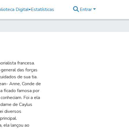
lioteca Digital
Estatísticas
Entrar
ialista francesa.
general das forças
uidados de sua tia.
Jean- Anne, Conde de
ia ficado famosa por
 conheciam. Foi a ela
adame de Caylus
rei diversos
rincipal.
, ela lançou ao