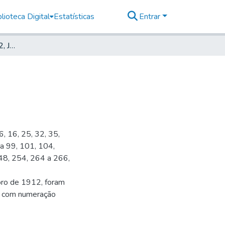
lioteca Digital
Estatísticas
Entrar
Deutsche Zeitung, 1912, Jahrg. XV, nr. 021
6, 16, 25, 32, 35,
 a 99, 101, 104,
48, 254, 264 a 266,
bro de 1912, foram
s, com numeração