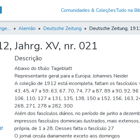
Comunidades & Coleções
Tudo na Bib
Jornais em Língua Estrangeira
Alemão
Deutsche Zeitung
2, Jahrg. XV, nr. 021
Descrição
Abaixo do título: Tageblatt
Representante geral para a Europa: Johannes Neider
A coleção de 1912 está incompleta, faltam os fascículos: 
43, 45, 47 a 59, 63, 67, 70, 74, 77 a 87, 89 a 90, 92, 96
106, 110, 127 a 131, 135, 138, 150 a 152, 156, 163, 2
268, 271, 278 a 282, 300
Além dos fascículos diários, no período de junho a dezem
impressos fascículos dominicais ilustrados, mais extenso
df
própria, de 1 a 28. Desses falta o fascículo 27
O jornal circula diariamente exceto aos domingos