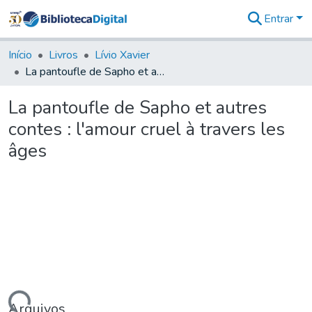
Entrar
Comunidades
&
Início
Livros
Lívio Xavier
Coleções
La pantoufle de Sapho et autres contes : l'amour cruel à travers les âges
Tudo na
Biblioteca
La pantoufle de Sapho et autres
Digital
contes : l'amour cruel à travers les
Estatísticas
âges
Arquivos