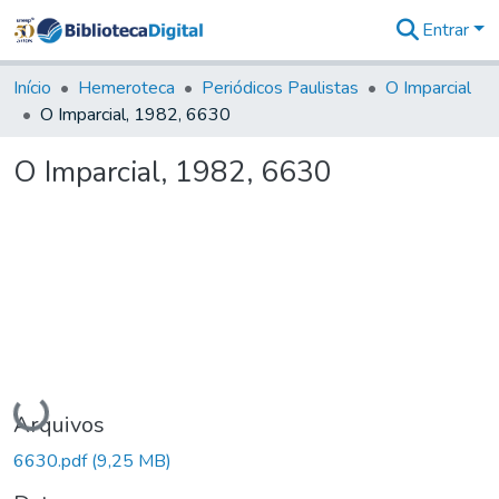
Entrar
Comunidades
&
Início
Hemeroteca
Periódicos Paulistas
O Imparcial
Coleções
O Imparcial, 1982, 6630
Tudo na
Biblioteca
O Imparcial, 1982, 6630
Digital
Estatísticas
Carregando...
Arquivos
6630.pdf
(9,25 MB)