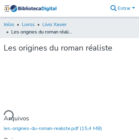
Entrar
Comunidades
&
Início
Livros
Lívio Xavier
Coleções
Les origines du roman réaliste
Tudo na
Biblioteca
Les origines du roman réaliste
Digital
Estatísticas
ando...
Arquivos
les-origines-du-roman-realiste.pdf
(15,4 MB)