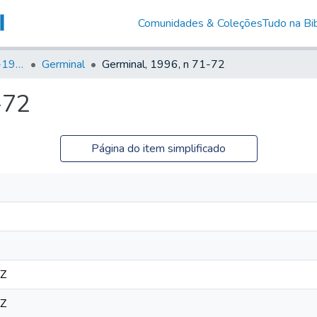
Comunidades & Coleções
Tudo na Bib
Canto Libertário (1906-1995)
Germinal
Germinal, 1996, n 71-72
-72
Página do item simplificado
2Z
2Z