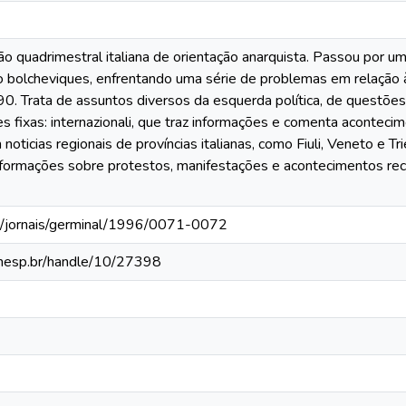
o quadrimestral italiana de orientação anarquista. Passou por u
o bolcheviques, enfrentando uma série de problemas em relação à
0. Trata de assuntos diversos da esquerda política, de questões é
s fixas: internazionali, que traz informações e comenta acontecim
m noticias regionais de províncias italianas, como Fiuli, Veneto e T
formações sobre protestos, manifestações e acontecimentos rece
s/jornais/germinal/1996/0071-0072
a.unesp.br/handle/10/27398