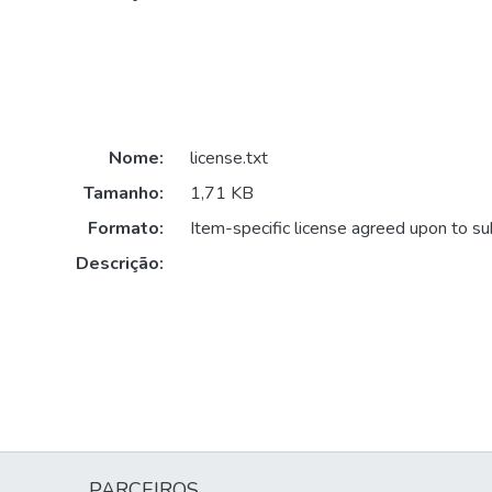
Nome:
license.txt
Tamanho:
1,71 KB
Formato:
Item-specific license agreed upon to s
Descrição:
PARCEIROS