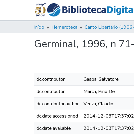
Início
Hemeroteca
Germinal, 1996, n 71
dc.contributor
Gaspa, Salvatore
dc.contributor
March, Pino De
dc.contributor.author
Venza, Claudio
dc.date.accessioned
2014-12-03T17:37:0
dc.date.available
2014-12-03T17:37:0