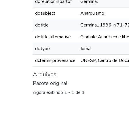
dc.relation.ispartof
Germinal
dc.subject
Anarquismo
dc.title
Germinal, 1996, n 71-7
dc.title.alternative
Giornale Anarchico e libert
dc.type
Jornal
dcterms.provenance
UNESP, Centro de Docu
Arquivos
Pacote original
Agora exibindo
1 - 1 de 1