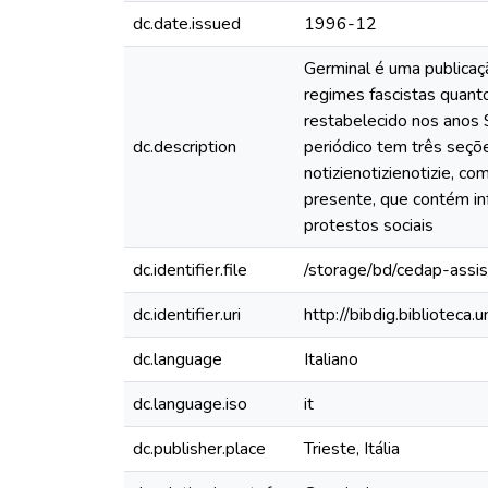
dc.date.issued
1996-12
Germinal é uma publicaçã
regimes fascistas quant
restabelecido nos anos 9
dc.description
periódico tem três seçõe
notizienotizienotizie, co
presente, que contém in
protestos sociais
dc.identifier.file
/storage/bd/cedap-assi
dc.identifier.uri
http://bibdig.bibliotec
dc.language
Italiano
dc.language.iso
it
dc.publisher.place
Trieste, Itália