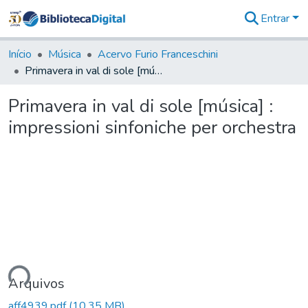
Entrar
Comunidades
&
Início
Música
Acervo Furio Franceschini
Coleções
Primavera in val di sole [música] : impressioni sinfoniche per orchestra
Tudo na
Biblioteca
Primavera in val di sole [música] :
Digital
impressioni sinfoniche per orchestra
Estatísticas
ando...
Arquivos
aff4939.pdf
(10,35 MB)