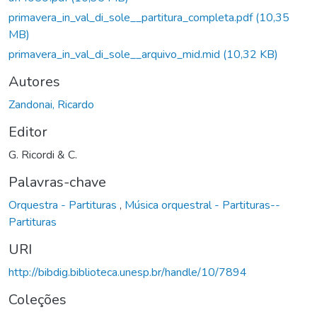
primavera_in_val_di_sole__partitura_completa.pdf
(10,35
MB)
primavera_in_val_di_sole__arquivo_mid.mid
(10,32 KB)
Autores
Zandonai, Ricardo
Editor
G. Ricordi & C.
Palavras-chave
Orquestra - Partituras
,
Música orquestral - Partituras--
Partituras
URI
http://bibdig.biblioteca.unesp.br/handle/10/7894
Coleções