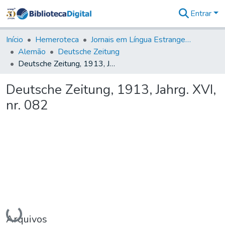
Entrar
Comunidades
&
Início
Hemeroteca
Jornais em Língua Estrangeira
Coleções
Alemão
Deutsche Zeitung
Tudo na
Deutsche Zeitung, 1913, Jahrg. XVI, nr. 082
Biblioteca
Digital
Deutsche Zeitung, 1913, Jahrg. XVI,
Estatísticas
nr. 082
Carregando...
Arquivos