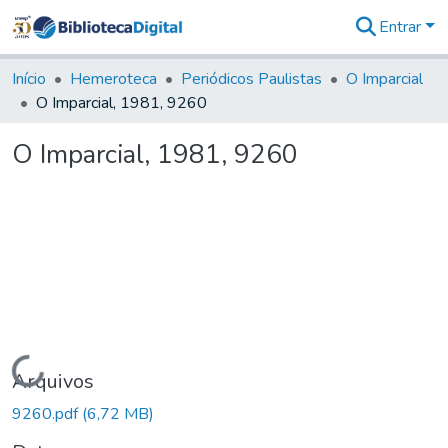
Entrar
Comunidades
&
Início
Hemeroteca
Periódicos Paulistas
O Imparcial
Coleções
O Imparcial, 1981, 9260
Tudo na
Biblioteca
O Imparcial, 1981, 9260
Digital
Estatísticas
Carregando...
Arquivos
9260.pdf
(6,72 MB)