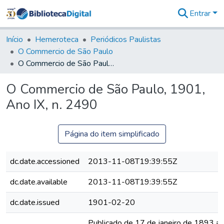
Entrar
Comunidades
&
Início
Hemeroteca
Periódicos Paulistas
Coleções
O Commercio de São Paulo
Tudo na
O Commercio de São Paulo, 1901, Ano IX, n. 2490
Biblioteca
Digital
O Commercio de São Paulo, 1901,
Estatísticas
Ano IX, n. 2490
Página do item simplificado
dc.date.accessioned
2013-11-08T19:39:55Z
dc.date.available
2013-11-08T19:39:55Z
dc.date.issued
1901-02-20
Publicado de 17 de janeiro de 1893 a