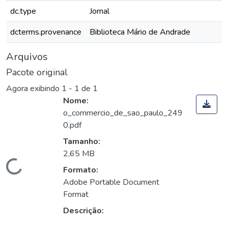
dc.type
Jornal
dcterms.provenance
Biblioteca Mário de Andrade
Arquivos
Pacote original
Agora exibindo
1 - 1 de 1
Nome:
o_commercio_de_sao_paulo_249
0.pdf
Tamanho:
2,65 MB
Carregando...
Formato:
Adobe Portable Document
Format
Descrição: