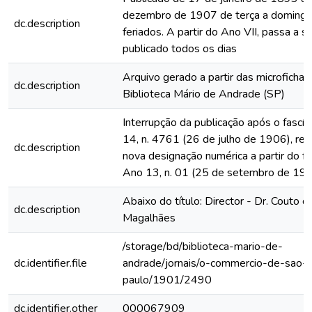
dezembro de 1907 de terça a domingo
dc.description
feriados. A partir do Ano VII, passa a s
publicado todos os dias
Arquivo gerado a partir das microfichas
dc.description
Biblioteca Mário de Andrade (SP)
Interrupção da publicação após o fascí
14, n. 4761 (26 de julho de 1906), rein
dc.description
nova designação numérica a partir do fa
Ano 13, n. 01 (25 de setembro de 19
Abaixo do título: Director - Dr. Couto d
dc.description
Magalhães
/storage/bd/biblioteca-mario-de-
dc.identifier.file
andrade/jornais/o-commercio-de-sao-
paulo/1901/2490
dc.identifier.other
000067909