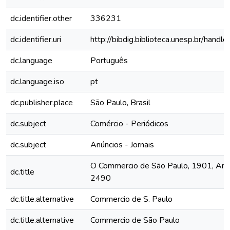
dc.identifier.other
336231
dc.identifier.uri
http://bibdig.biblioteca.unesp.br/hand
dc.language
Português
dc.language.iso
pt
dc.publisher.place
São Paulo, Brasil
dc.subject
Comércio - Periódicos
dc.subject
Anúncios - Jornais
O Commercio de São Paulo, 1901, Ano 
dc.title
2490
dc.title.alternative
Commercio de S. Paulo
dc.title.alternative
Commercio de São Paulo