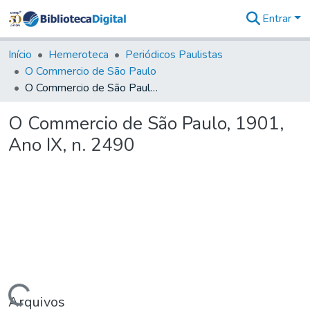
Entrar
Comunidades
&
Início
Hemeroteca
Periódicos Paulistas
Coleções
O Commercio de São Paulo
Tudo na
O Commercio de São Paulo, 1901, Ano IX, n. 2490
Biblioteca
Digital
O Commercio de São Paulo, 1901,
Estatísticas
Ano IX, n. 2490
Arquivos