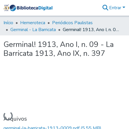
Entrar
Comunidades
&
Início
Hemeroteca
Periódicos Paulistas
Coleções
Germinal - La Barricata
Germinal! 1913, Ano I, n. 09 - La Barricata 1913, Ano IX, n. 397
Tudo na
Biblioteca
Germinal! 1913, Ano I, n. 09 - La
Digital
Barricata 1913, Ano IX, n. 397
Estatísticas
Carregando...
Arquivos
germinal-la-barricata-1913-0009.pdf
(5,55 MB)