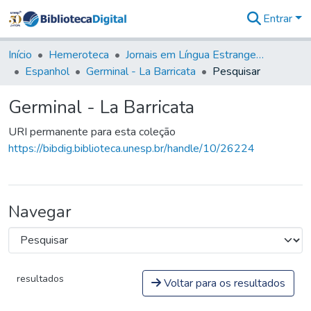
Entrar
Comunidades
&
Início
Hemeroteca
Jornais em Língua Estrangeira
Coleções
Espanhol
Germinal - La Barricata
Pesquisar
Tudo na
Biblioteca
Germinal - La Barricata
Digital
Estatísticas
URI permanente para esta coleção
https://bibdig.biblioteca.unesp.br/handle/10/26224
Navegar
resultados
Voltar para os resultados