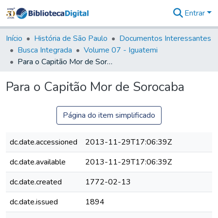
Entrar
Comunidades
&
Início
História de São Paulo
Documentos Interessantes
Coleções
Busca Integrada
Volume 07 - Iguatemi
Tudo na
Para o Capitão Mor de Sorocaba
Biblioteca
Digital
Para o Capitão Mor de Sorocaba
Estatísticas
Página do item simplificado
dc.date.accessioned
2013-11-29T17:06:39Z
dc.date.available
2013-11-29T17:06:39Z
dc.date.created
1772-02-13
dc.date.issued
1894