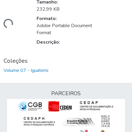
Tamanho:
232,99 KB
Formato:
gando...
Adobe Portable Document
Format
Descrição:
Coleções
Volume 07 - Iguatemi
PARCEIROS