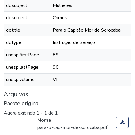
dc.subject
Mulheres
dc.subject
Crimes
dc.title
Para o Capitão Mor de Sorocaba
dc.type
Instrução de Serviço
unesp.firstPage
89
unesp.lastPage
90
unesp.volume
VII
Arquivos
Pacote original
Agora exibindo
1 - 1 de 1
Nome:
para-o-cap-mor-de-sorocaba.pdf