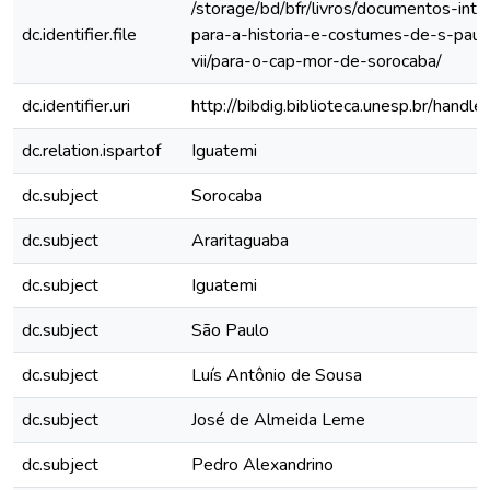
/storage/bd/bfr/livros/documentos-int
dc.identifier.file
para-a-historia-e-costumes-de-s-paul
vii/para-o-cap-mor-de-sorocaba/
dc.identifier.uri
http://bibdig.biblioteca.unesp.br/hand
dc.relation.ispartof
Iguatemi
dc.subject
Sorocaba
dc.subject
Araritaguaba
dc.subject
Iguatemi
dc.subject
São Paulo
dc.subject
Luís Antônio de Sousa
dc.subject
José de Almeida Leme
dc.subject
Pedro Alexandrino