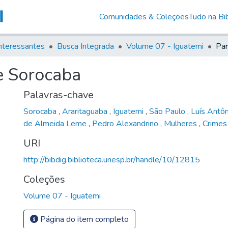
Comunidades & Coleções
Tudo na Bib
nteressantes
Busca Integrada
Volume 07 - Iguatemi
e Sorocaba
Palavras-chave
Sorocaba
,
Araritaguaba
,
Iguatemi
,
São Paulo
,
Luís Antô
de Almeida Leme
,
Pedro Alexandrino
,
Mulheres
,
Crimes
URI
http://bibdig.biblioteca.unesp.br/handle/10/12815
Coleções
Volume 07 - Iguatemi
Página do item completo