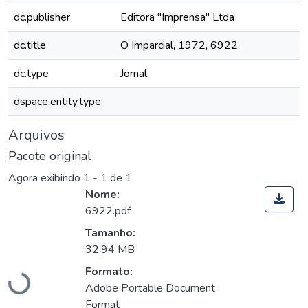
dc.publisher
Editora "Imprensa" Ltda
dc.title
O Imparcial, 1972, 6922
dc.type
Jornal
dspace.entity.type
Arquivos
Pacote original
Agora exibindo
1 - 1 de 1
Nome:
6922.pdf
Tamanho:
Carregando...
32,94 MB
Formato:
Adobe Portable Document
Format