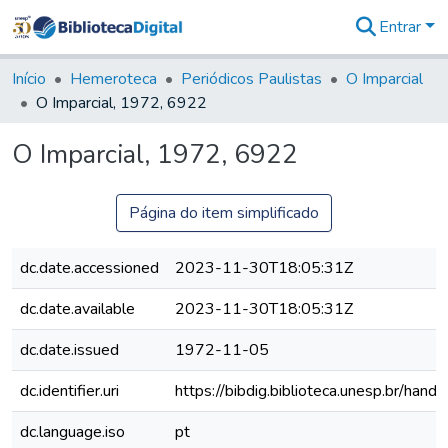
Entrar
Comunidades
&
Início
Hemeroteca
Periódicos Paulistas
O Imparcial
Coleções
O Imparcial, 1972, 6922
Tudo na
Biblioteca
O Imparcial, 1972, 6922
Digital
Estatísticas
Página do item simplificado
dc.date.accessioned
2023-11-30T18:05:31Z
dc.date.available
2023-11-30T18:05:31Z
dc.date.issued
1972-11-05
dc.identifier.uri
https://bibdig.biblioteca.unesp.br/han
dc.language.iso
pt