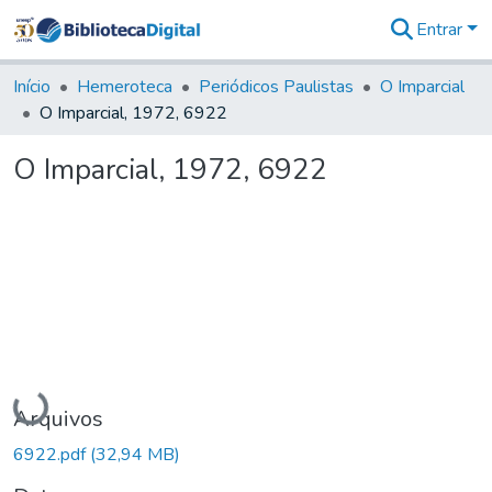
Entrar
Comunidades
&
Início
Hemeroteca
Periódicos Paulistas
O Imparcial
Coleções
O Imparcial, 1972, 6922
Tudo na
Biblioteca
O Imparcial, 1972, 6922
Digital
Estatísticas
Carregando...
Arquivos
6922.pdf
(32,94 MB)