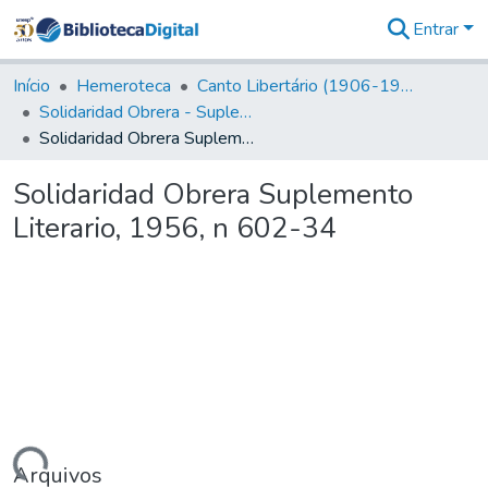
Entrar
Comunidades
&
Início
Hemeroteca
Canto Libertário (1906-1995)
Coleções
Solidaridad Obrera - Suplemento Literario
Tudo na
Solidaridad Obrera Suplemento Literario, 1956, n 602-34
Biblioteca
Digital
Solidaridad Obrera Suplemento
Estatísticas
Literario, 1956, n 602-34
Arquivos