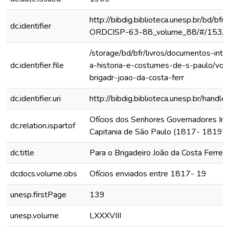
http://bibdig.biblioteca.unesp.br/bd/bf
dc.identifier
ORDCISP-63-88_volume_88/#/153/
/storage/bd/bfr/livros/documentos-int
dc.identifier.file
a-historia-e-costumes-de-s-paulo/vol
brigadr-joao-da-costa-ferr
dc.identifier.uri
http://bibdig.biblioteca.unesp.br/hand
Ofícios dos Senhores Governadores Int
dc.relation.ispartof
Capitania de São Paulo (1817- 1819)
dc.title
Para o Brigadeiro João da Costa Ferreir
dcdocs.volume.obs
Ofícios enviados entre 1817- 19
unesp.firstPage
139
unesp.volume
LXXXVIII