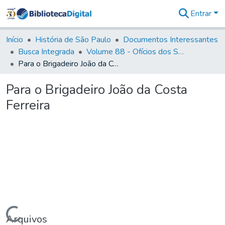
Entrar
Comunidades
&
Início
História de São Paulo
Documentos Interessantes
Coleções
Busca Integrada
Volume 88 - Ofícios dos Senhores Governadores Interinos da Capitania de São Paulo (1817- 1819)
Tudo na
Para o Brigadeiro João da Costa Ferreira
Biblioteca
Digital
Para o Brigadeiro João da Costa
Estatísticas
Ferreira
Carregando...
Arquivos