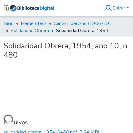
Entrar
Comunidades
&
Início
Hemeroteca
Canto Libertário (1906-1995)
Coleções
Solidaridad Obrera
Solidaridad Obrera, 1954, ano 10, n 480
Tudo na
Biblioteca
Solidaridad Obrera, 1954, ano 10, n
Digital
480
Estatísticas
ando...
Arquivos
solidaridad-obrera-1954-0480.pdf
(2,64 MB)