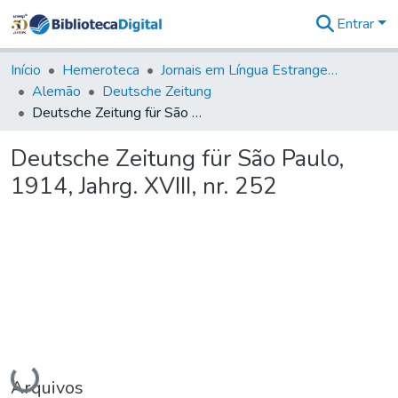
Entrar
Comunidades
&
Início
Hemeroteca
Jornais em Língua Estrangeira
Coleções
Alemão
Deutsche Zeitung
Tudo na
Deutsche Zeitung für São Paulo, 1914, Jahrg. XVIII, nr. 252
Biblioteca
Digital
Deutsche Zeitung für São Paulo,
Estatísticas
1914, Jahrg. XVIII, nr. 252
Carregando...
Arquivos