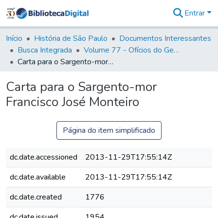
Entrar
Comunidades
&
Início
História de São Paulo
Documentos Interessantes
Coleções
Busca Integrada
Volume 77 - Ofícios do General Martim Lopes Lobo de Saldanha (Governador da Capitania): 1776-1777
Tudo na
Carta para o Sargento-mor Francisco José Monteiro
Biblioteca
Digital
Carta para o Sargento-mor
Estatísticas
Francisco José Monteiro
Página do item simplificado
dc.date.accessioned
2013-11-29T17:55:14Z
dc.date.available
2013-11-29T17:55:14Z
dc.date.created
1776
dc.date.issued
1954