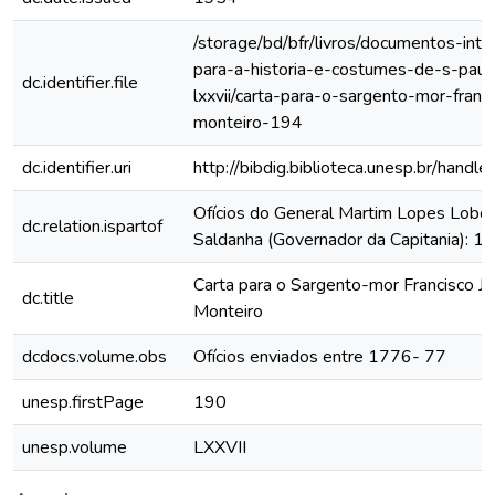
/storage/bd/bfr/livros/documentos-int
para-a-historia-e-costumes-de-s-paul
dc.identifier.file
lxxvii/carta-para-o-sargento-mor-franc
monteiro-194
dc.identifier.uri
http://bibdig.biblioteca.unesp.br/hand
Ofícios do General Martim Lopes Lobo
dc.relation.ispartof
Saldanha (Governador da Capitania): 
Carta para o Sargento-mor Francisco J
dc.title
Monteiro
dcdocs.volume.obs
Ofícios enviados entre 1776- 77
unesp.firstPage
190
unesp.volume
LXXVII