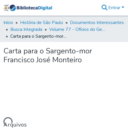
Entrar
Comunidades
&
Início
História de São Paulo
Documentos Interessantes
Coleções
Busca Integrada
Volume 77 - Ofícios do General Martim Lopes Lobo de Saldanha (Governador da Capitania): 1776-1777
Tudo na
Carta para o Sargento-mor Francisco José Monteiro
Biblioteca
Digital
Carta para o Sargento-mor
Estatísticas
Francisco José Monteiro
Arquivos