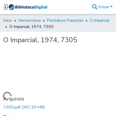
Entrar
Comunidades
&
Início
Hemeroteca
Periódicos Paulistas
O Imparcial
Coleções
O Imparcial, 1974, 7305
Tudo na
Biblioteca
O Imparcial, 1974, 7305
Digital
Estatísticas
Carregando...
Arquivos
7305.pdf
(387,39 MB)