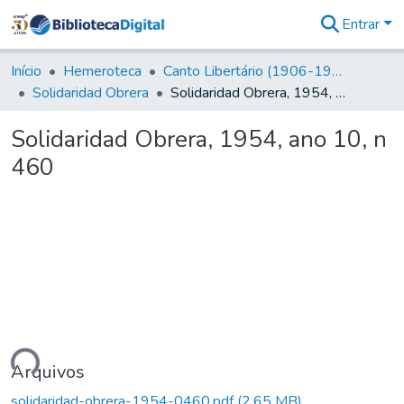
Entrar
Comunidades
&
Início
Hemeroteca
Canto Libertário (1906-1995)
Coleções
Solidaridad Obrera
Solidaridad Obrera, 1954, ano 10, n 460
Tudo na
Biblioteca
Solidaridad Obrera, 1954, ano 10, n
Digital
460
Estatísticas
ando...
Arquivos
solidaridad-obrera-1954-0460.pdf
(2,65 MB)