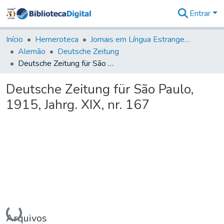
Entrar
Comunidades
&
Início
Hemeroteca
Jornais em Língua Estrangeira
Coleções
Alemão
Deutsche Zeitung
Tudo na
Deutsche Zeitung für São Paulo, 1915, Jahrg. XIX, nr. 167
Biblioteca
Digital
Deutsche Zeitung für São Paulo,
Estatísticas
1915, Jahrg. XIX, nr. 167
Carregando...
Arquivos