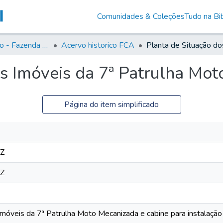
Comunidades & Coleções
Tudo na Bib
Acervo Histório - Fazenda Lageado
Acervo historico FCA
os Imóveis da 7ª Patrulha Mo
Página do item simplificado
7Z
7Z
Imóveis da 7ª Patrulha Moto Mecanizada e cabine para instalação 