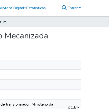
lioteca Digital
Estatísticas
Entrar
Planta de Situação dos Imóveis da 7ª Patrulha Moto Mecanizada
to Mecanizada
de transformador. Ministério da
pt_BR