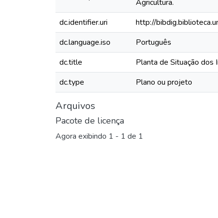
Agricultura.
dc.identifier.uri
http://bibdig.bibliotec
dc.language.iso
Português
dc.title
Planta de Situação dos 
dc.type
Plano ou projeto
Arquivos
Pacote de licença
Agora exibindo
1 - 1 de 1