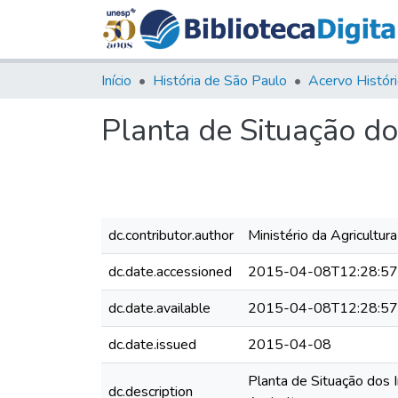
Início
História de São Paulo
Planta de Situação d
dc.contributor.author
Ministério da Agricultura
dc.date.accessioned
2015-04-08T12:28:5
dc.date.available
2015-04-08T12:28:5
dc.date.issued
2015-04-08
Planta de Situação dos 
dc.description