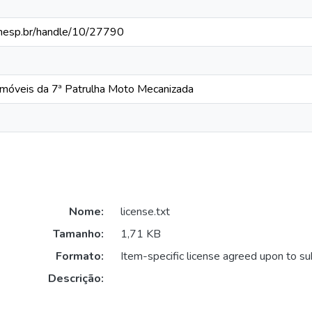
a.unesp.br/handle/10/27790
Imóveis da 7ª Patrulha Moto Mecanizada
Nome:
license.txt
Tamanho:
1,71 KB
Formato:
Item-specific license agreed upon to s
Descrição: