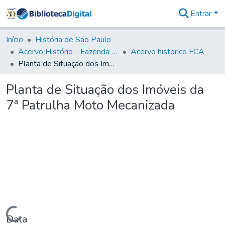
Entrar
Comunidades
&
Início
História de São Paulo
Coleções
Acervo Histório - Fazenda Lageado
Acervo historico FCA
Tudo na
Planta de Situação dos Imóveis da 7ª Patrulha Moto Mecanizada
Biblioteca
Digital
Planta de Situação dos Imóveis da
Estatísticas
7ª Patrulha Moto Mecanizada
Carregando...
Data