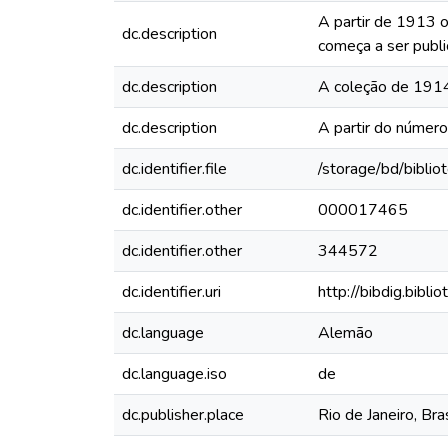
A partir de 1913 o
dc.description
começa a ser publi
dc.description
A coleção de 1914 
dc.description
A partir do número
dc.identifier.file
/storage/bd/biblio
dc.identifier.other
000017465
dc.identifier.other
344572
dc.identifier.uri
http://bibdig.bibl
dc.language
Alemão
dc.language.iso
de
dc.publisher.place
Rio de Janeiro, Bras