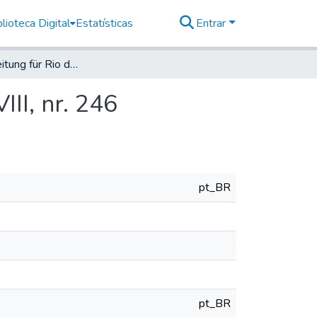
lioteca Digital
Estatísticas
Entrar
Deutsche Zeitung für Rio de Janeiro, 1914, Jahrg. XVIII, nr. 246
III, nr. 246
pt_BR
pt_BR