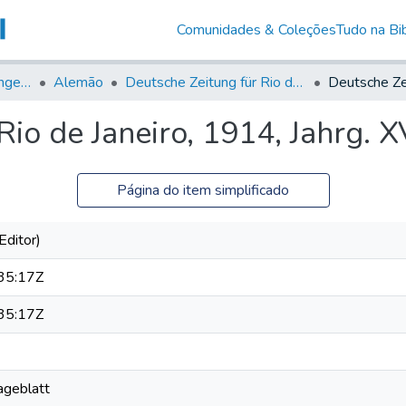
Comunidades & Coleções
Tudo na Bib
Jornais em Língua Estrangeira
Alemão
Deutsche Zeitung für Rio de Janeiro
io de Janeiro, 1914, Jahrg. XV
Página do item simplificado
Editor)
35:17Z
35:17Z
Tageblatt