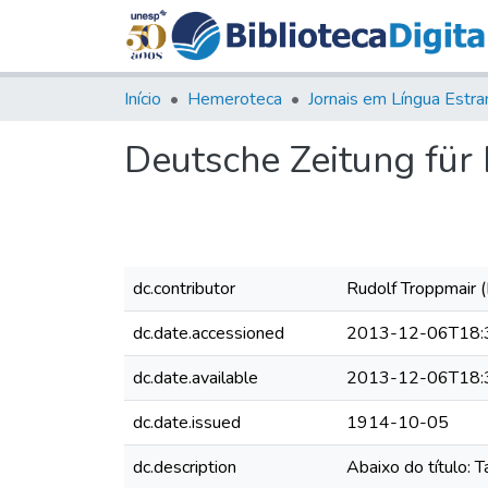
Início
Hemeroteca
Deutsche Zeitung für R
dc.contributor
Rudolf Troppmair (
dc.date.accessioned
2013-12-06T18:
dc.date.available
2013-12-06T18:
dc.date.issued
1914-10-05
dc.description
Abaixo do título: 