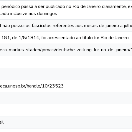
 periódico passa a ser publicado no Rio de Janeiro diariamente, 
cado inclusive aos domingos
não possui os fascículos referentes aos meses de janeiro a julh
 181, de 1/8/1914, foi acrescentado ao título für Rio de Janeiro
teca-martius-staden/jornais/deutsche-zeitung-fur-rio-de-janeir
ioteca.unesp.br/handle/10/23523
il