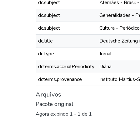
dc.subject
Alemães - Brasil -
dc.subject
Generalidades - P
dc.subject
Cultura - Periódic
dc.title
Deutsche Zeitung fü
dc.type
Jornal
dcterms.accrualPeriodicity
Diária
dcterms.provenance
Instituto Martius-
Arquivos
Pacote original
Agora exibindo
1 - 1 de 1