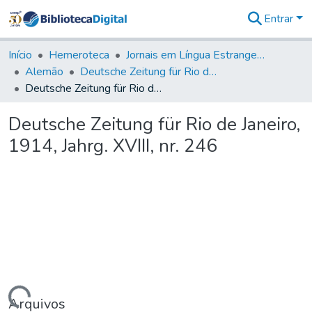
Entrar
Comunidades
&
Início
Hemeroteca
Jornais em Língua Estrangeira
Coleções
Alemão
Deutsche Zeitung für Rio de Janeiro
Tudo na
Deutsche Zeitung für Rio de Janeiro, 1914, Jahrg. XVIII, nr. 246
Biblioteca
Digital
Deutsche Zeitung für Rio de Janeiro,
Estatísticas
1914, Jahrg. XVIII, nr. 246
Arquivos