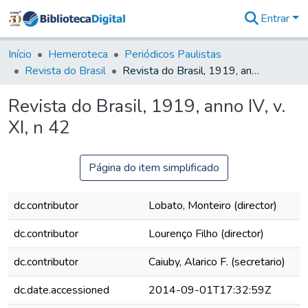
Entrar
Comunidades
&
Início
Hemeroteca
Periódicos Paulistas
Coleções
Revista do Brasil
Revista do Brasil, 1919, anno IV, v. XI, n 42
Tudo na
Biblioteca
Revista do Brasil, 1919, anno IV, v.
Digital
XI, n 42
Estatísticas
Página do item simplificado
dc.contributor
Lobato, Monteiro (director)
dc.contributor
Lourenço Filho (director)
dc.contributor
Caiuby, Alarico F. (secretario)
dc.date.accessioned
2014-09-01T17:32:59Z