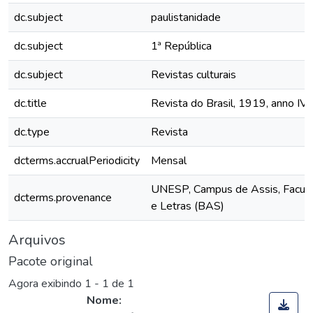
dc.subject
paulistanidade
dc.subject
1ª República
dc.subject
Revistas culturais
dc.title
Revista do Brasil, 1919, anno IV, v
dc.type
Revista
dcterms.accrualPeriodicity
Mensal
UNESP, Campus de Assis, Faculd
dcterms.provenance
e Letras (BAS)
Arquivos
Pacote original
Agora exibindo
1 - 1 de 1
Nome: