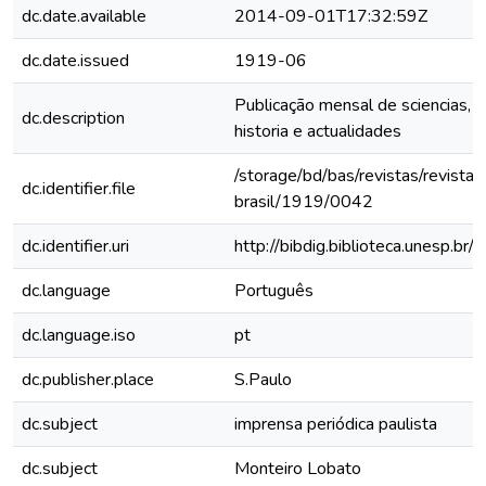
dc.date.available
2014-09-01T17:32:59Z
dc.date.issued
1919-06
Publicação mensal de sciencias, le
dc.description
historia e actualidades
/storage/bd/bas/revistas/revista-
dc.identifier.file
brasil/1919/0042
dc.identifier.uri
http://bibdig.biblioteca.unesp.b
dc.language
Português
dc.language.iso
pt
dc.publisher.place
S.Paulo
dc.subject
imprensa periódica paulista
dc.subject
Monteiro Lobato