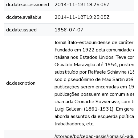
dc.date.accessioned
2014-11-18T19:25:05Z
dc.date.available
2014-11-18T19:25:05Z
dc.date.issued
1956-07-07
Jornal ítalo-estadunidense de caráter a
Fundado em 1922 pela comunidade an
italiana nos Estados Unidos. Teve como
Osvaldo Maraviglia até 1954, posteri
substituído por Raffaele Schiavina (1
sob o pseudônimo de Max Sartin até a
dc.description
publicações serem encerradas em 197
publicações possuem em comum a seç
chamada Cronache Sovversive, com te
Luigi Galleani (1861-1931). Em geral, 
aborda assuntos da esquerda política, 
trabalhadores, etc.
/storage/bd/cedap-assis/jornais/l-adun