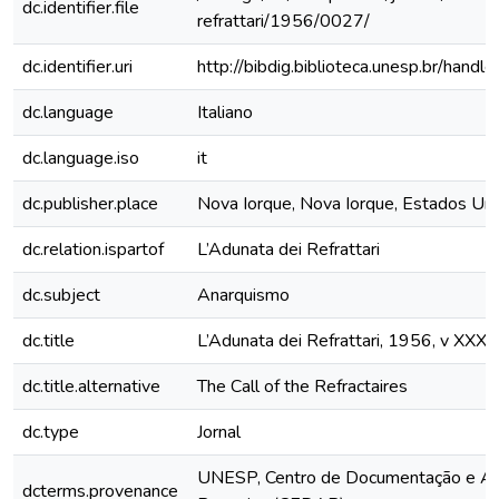
dc.identifier.file
refrattari/1956/0027/
dc.identifier.uri
http://bibdig.biblioteca.unesp.br/hand
dc.language
Italiano
dc.language.iso
it
dc.publisher.place
Nova Iorque, Nova Iorque, Estados Un
dc.relation.ispartof
L’Adunata dei Refrattari
dc.subject
Anarquismo
dc.title
L’Adunata dei Refrattari, 1956, v XXXV
dc.title.alternative
The Call of the Refractaires
dc.type
Jornal
UNESP, Centro de Documentação e Ap
dcterms.provenance