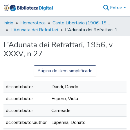
Entrar
Comunidades
&
Início
Hemeroteca
Canto Libertário (1906-1995)
Coleções
L’Adunata dei Refrattari
L’Adunata dei Refrattari, 1956, v XXXV, n 27
Tudo na
Biblioteca
L’Adunata dei Refrattari, 1956, v
Digital
XXXV, n 27
Estatísticas
Página do item simplificado
dc.contributor
Dandi, Dando
dc.contributor
Espero, Viola
dc.contributor
Carneade
dc.contributor.author
Lapenna, Donato