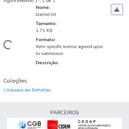
Agora exibindo
1 - 1 de 1
Nome:
license.txt
Tamanho:
1,71 KB
Formato:
Carregando...
Item-specific license agreed upon
to submission
Descrição:
Coleções
L’Adunata dei Refrattari
PARCEIROS