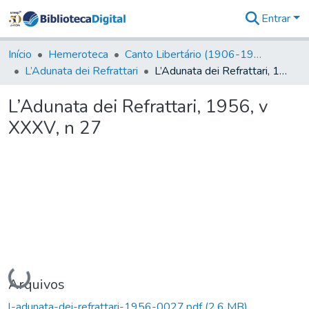
Entrar
Comunidades
&
Início
Hemeroteca
Canto Libertário (1906-1995)
Coleções
L’Adunata dei Refrattari
L’Adunata dei Refrattari, 1956, v XXXV, n 27
Tudo na
Biblioteca
L’Adunata dei Refrattari, 1956, v
Digital
XXXV, n 27
Estatísticas
Carregando...
Arquivos
l-adunata-dei-refrattari-1956-0027.pdf
(2,6 MB)